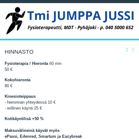
HINNASTO
Fysioterapia / Hieronta
60 min
50 €
Kokohieronta
80 €
Kinesioteippaus
- hieronnan yhteydessä 10 €
- erillinen käynti 25 €
Kotikäyntilisä +50 %
Maksuvälineinä käyvät myös
ePassi, Edenred, Smartum ja Eazybreak